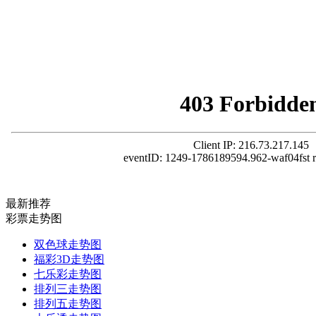
最新推荐
彩票走势图
双色球走势图
福彩3D走势图
七乐彩走势图
排列三走势图
排列五走势图