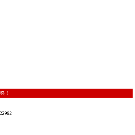
兑奖！
2992