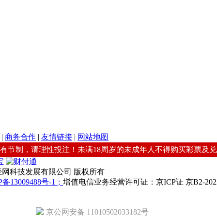
|
商务合作
|
友情链接
|
网站地图
有节制，请理性投注！未满18周岁的未成年人不得购买彩票及
erved. 北京彩经网科技发展有限公司 版权所有
P备13009488号-1；
增值电信业务经营许可证：京ICP证 京B2-2022
京公网安备 11010502033182号