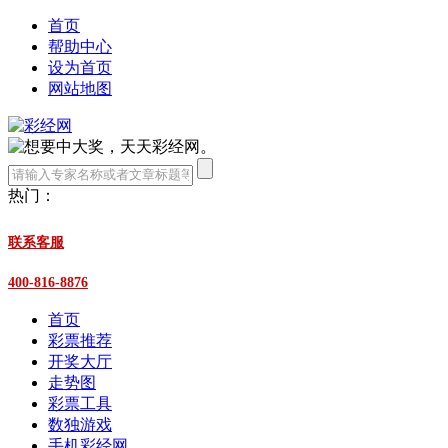
首页
帮助中心
设为首页
网站地图
热门：
联系客服
400-816-8876
首页
彩票推荐
开奖大厅
走势图
彩票工具
数独游戏
手机彩经网